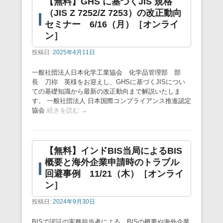
【無料】GHS に基づくJIS 規格
（JIS Z 7252/Z 7253）の改正動向
セミナー 6/16（月）［オンライ
ン］
投稿日:
2025年4月11日
一般社団法人日本化学工業協会 化学品管理部 部
長 刀祢 英様をお迎えし、GHSに基づくJISについ
ての基礎知識から最新の改正動向まで解説いたしま
す。 一般社団法人 日本国際コンプライアンス推進認定
協会
続きを読む →
【無料】インドBIS当局によるBIS
概要と海外企業申請時のトラブル
回避事例 11/21（木）［オンライ
ン］
投稿日:
2024年9月30日
BISで認証の実務担当者による、BISの概要や海外企業