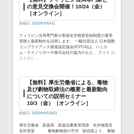
の意見交換会開催！10/24（金）
［オンライン］
投稿日:
2025年9月4日
フィリピン当局専門家が新規化学物質登録制度の運用
実態と最新動向を説明します。 一般社団法人 日本国際
コンプライアンス推進認定協会(ICPCA)は、ハニカ
ム・テクノリサーチ株式会社の協力のもと、 フィリ
続
きを読む →
【無料】厚生労働省による、毒物
及び劇物取締法の概要と最新動向
についての説明セミナー
10/3（金）［オンライン］
投稿日:
2025年8月28日
厚生労働省 医薬局 医薬品審査管理課 化学物質安
全対策室 毒物劇物係の平河 顕也様より、 毒物