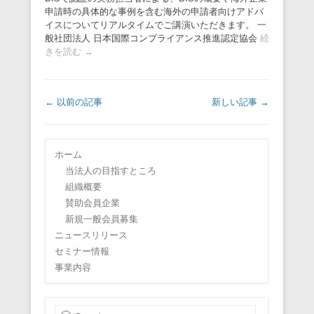
申請時の具体的な事例を含む海外の申請者向けアドバ
イスについてリアルタイムでご講演いただきます。 一
般社団法人 日本国際コンプライアンス推進認定協会
続
きを読む →
投稿ナビゲーション
←
以前の記事
新しい記事
→
ホーム
当法人の目指すところ
組織概要
賛助会員企業
新規一般会員募集
ニュースリリース
セミナー情報
事業内容
検索開始