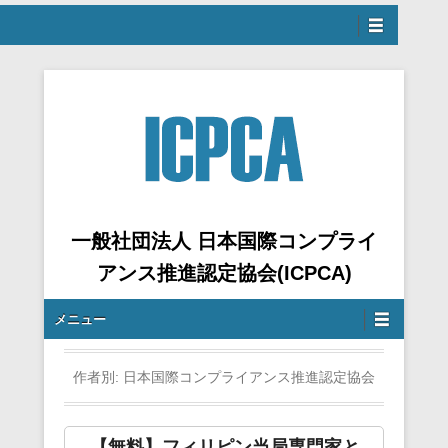
ュー
へスキップ
一般社団法人 日本国際コンプライ
アンス推進認定協会(ICPCA)
サブメニュー
メニュー
作者別:
日本国際コンプライアンス推進認定協会
【無料】フィリピン当局専門家と