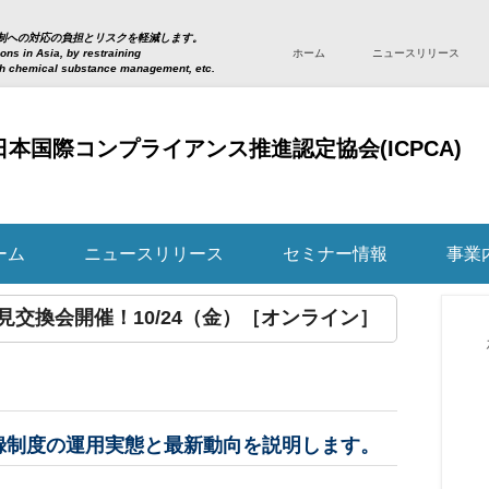
メインメニュー
コンテンツへスキップ
制への対応の負担とリスクを軽減します。
ns in Asia, by restraining
ホーム
ニュースリリース
th chemical substance management, etc.
日本国際コンプライアンス推進認定協会(ICPCA)
ーム
ニュースリリース
セミナー情報
事業
交換会開催！10/24（金）［オンライン］
録制度の運用実態と最新動向を説明します。