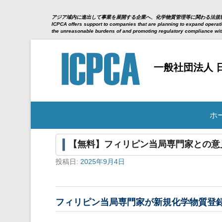
アジア域内に進出して事業を展開する企業へ、化学物質管理等に関わる法規
ICPCA offers support to companies that are planning to expand operatio
the unreasonable burdens of and promoting regulatory compliance wi
一般社団法人 
サブメニュー
ホ
【無料】フィリピン当局専門家との意見
投稿日:
2025年9月4日
フィリピン当局専門家が新規化学物質登