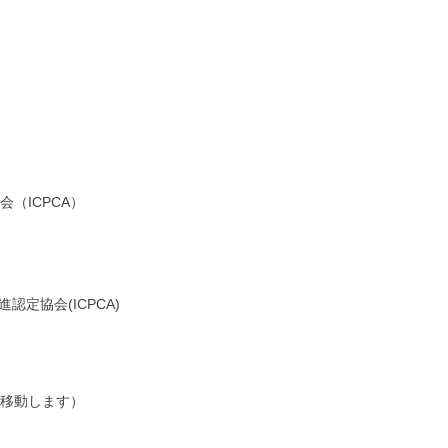
（ICPCA）
定協会(ICPCA)
移動します）