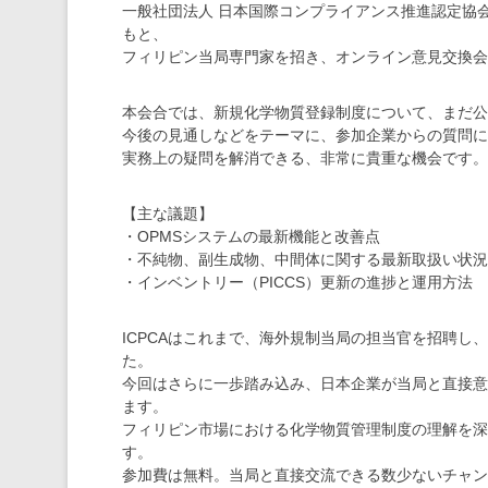
一般社団法人 日本国際コンプライアンス推進認定協会
もと、
フィリピン当局専門家を招き、オンライン意見交換会
本会合では、新規化学物質登録制度について、まだ公
今後の見通しなどをテーマに、参加企業からの質問に
実務上の疑問を解消できる、非常に貴重な機会です。
【主な議題】
・OPMSシステムの最新機能と改善点
・不純物、副生成物、中間体に関する最新取扱い状況
・インベントリー（PICCS）更新の進捗と運用方法
ICPCAはこれまで、海外規制当局の担当官を招聘
た。
今回はさらに一歩踏み込み、日本企業が当局と直接意
ます。
フィリピン市場における化学物質管理制度の理解を深
す。
参加費は無料。当局と直接交流できる数少ないチャン